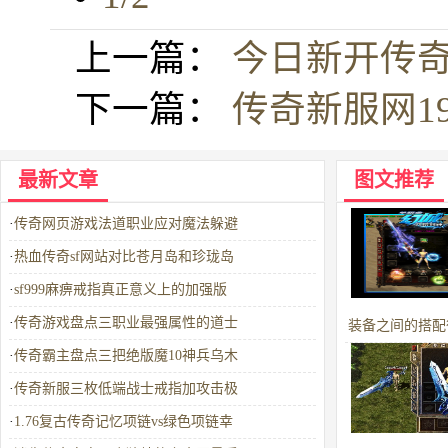
上一篇：
今日新开传
下一篇：
传奇新服网1
最新文章
图文推荐
·
传奇网页游戏法道职业应对魔法躲避
·
热血传奇sf网站对比苍月岛和珍珑岛
·
sf999麻痹戒指真正意义上的加强版
·
传奇游戏盘点三职业最强属性的道士
装备之间的搭配
·
传奇霸主盘点三把绝版魔10神兵乌木
收获意外效
·
传奇新服三枚低端战士戒指加攻击极
·
1.76复古传奇记忆项链vs绿色项链幸