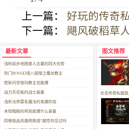
上一篇：
好玩的传奇
下一篇：
飓风破稻草
最新文章
图文推荐
·
浅析起步地图兽人古墓的四大优势
·
热门BOSS幻境八层暗之魔龙教主
·
怒斩问世祖玛教主也能爆
·
战力天花板的战士装备
合击传奇私服盘
·
浅析法师雷系魔法的发展阶段
攻50裁决之
·
未知暗殿的鸡到底爆什么装备
·
四根极品凤凰明珠道7属性你见过吗