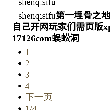
shenqisifu
shenqisifu
第一埋骨之
自己开网玩家们需页版x
17126com蜈蚣洞
1
2
3
4
下一页
1/4