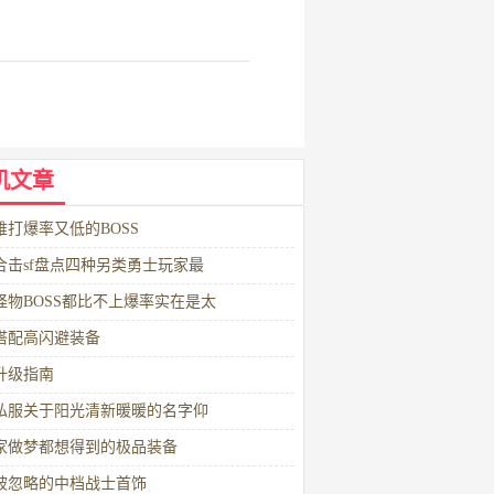
机文章
难打爆率又低的BOSS
合击sf盘点四种另类勇士玩家最
怪物BOSS都比不上爆率实在是太
搭配高闪避装备
升级指南
私服关于阳光清新暖暖的名字仰
家做梦都想得到的极品装备
被忽略的中档战士首饰