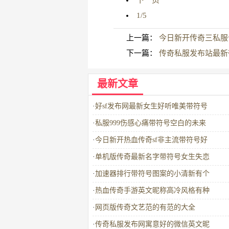
下一页
1/5
上一篇：
今日新开传奇三私服
下一篇：
传奇私服发布站最新
最新文章
·
好sf发布网最新女生好听唯美带符号
·
私服999伤感心痛带符号空白的未来
·
今日新开热血传奇sf非主流带符号好
·
单机版传奇最新名字带符号女生失恋
·
加速器排行带符号图案的小清新有个
·
热血传奇手游英文昵称高冷风格有种
·
网页版传奇文艺范的有范的大全
·
传奇私服发布网寓意好的微信英文昵