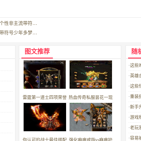
个性非主流带符…
带符号少年多梦…
图文推荐
随
·
这些
·
英雄
·
这些
·
重装
雷霆第一道士四项荣誉
热血传奇私服昙花一现
·
新手
足以跻身名人
的战士绝版黄
·
游戏
·
老玩
·
容易
你认可的战士最佳搭配
强化麻痹戒指vs麻痹护