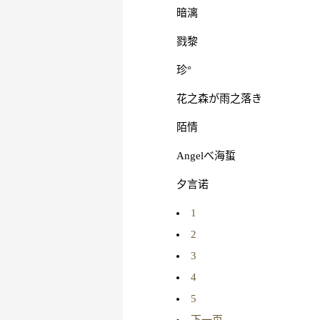
暗漓
戮黎
珍°
花之森が雨之落き
陌情
Angelべ海蜇
夕言诺
1
2
3
4
5