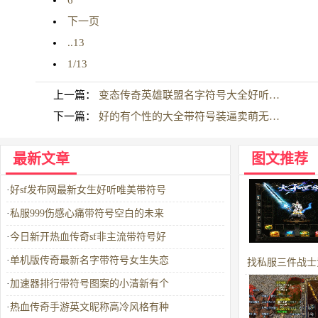
6
下一页
..13
1/13
上一篇：
变态传奇英雄联盟名字符号大全好听…
下一篇：
好的有个性的大全带符号装逼卖萌无…
最新文章
图文推荐
·
好sf发布网最新女生好听唯美带符号
·
私服999伤感心痛带符号空白的未来
·
今日新开热血传奇sf非主流带符号好
·
单机版传奇最新名字带符号女生失恋
找私服三件战士
·
加速器排行带符号图案的小清新有个
备第三件是
·
热血传奇手游英文昵称高冷风格有种