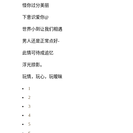
怪你过分美丽
下意识爱你@
世界小到让我们相遇
男人还是正常点好-
此情可待成追忆
浮光掠影。
玩情，玩心，玩暧昧
1
2
3
4
5