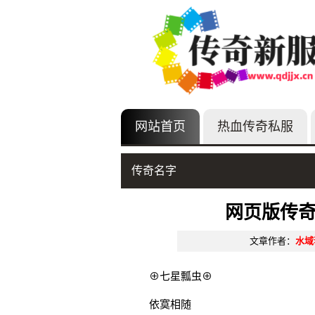
网站首页
热血传奇私服
传奇名字
网页版传
文章作者：
水域
⊕七星瓢虫⊕
依寞相随