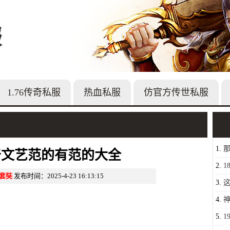
1.76传奇私服
热血私服
仿官方传世私服
1.
奇文艺范的有范的大全
2.
1
套奘
发布时间：2025-4-23 16:13:15
痛不
3.
4.
有你
5.
1