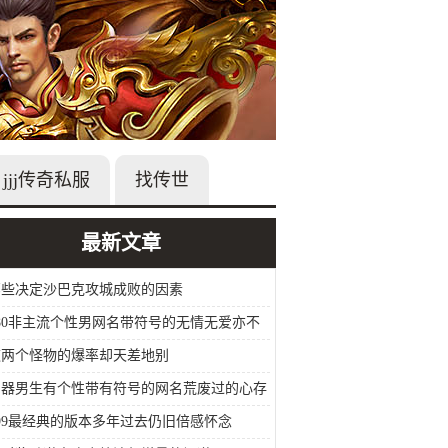
jjj传奇私服
找传世
最新文章
那些决定沙巴克攻城成败的因素
80非主流个性男网名带符号的无情无爱亦不
哭
这两个怪物的爆率却天差地别
神器男生有个性带有符号的网名荒废过的心存
99最经典的版本多年过去仍旧倍感怀念