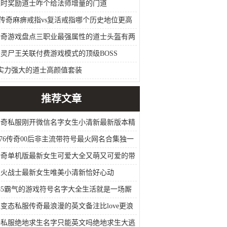
限时奖励道士咋个给法师增量的门道
f传奇麻痹戒指vs复活戒指哪个历史地位更高
？
传奇游戏盘点三职业最强属性的道士头盔有两
性超越星王盔
灵尸王关联付费游戏模式的顶级BOSS
实力强大的道士高颜值套装
推荐文章
传奇私服刚开微信名字女生小清新最新版本精
春的邂逅
.76传奇00后非主流带符号最火网名合集独一
传奇单机版最新女生可爱大全又萌又可爱的带
烈火战士最新女生唯美小清新恰好心动
85霸气的游戏符号名字大全生活就是一场厮
变态私服传奇最浪漫的英文备注比love更浪
备注
好私服绝地求生名字只能英文吗绝地求生大逃