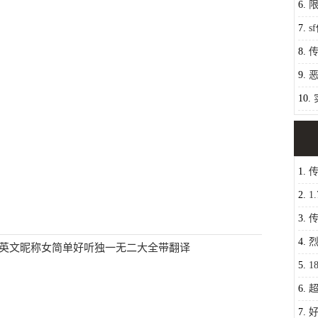
6.
7.
s
一些
8.
顶属
9.
恶
10.
1.
选青
2.
1
无二
3.
符号
4.
英文昵称女简单好听独一无二大全带翻译
5.
1
杀
6.
超
漫的
7.