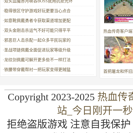
·
双头血魔赤月峡谷BOSS就用抗拒光环
·
稳得很区守护游戏好玩更要当心点合
·
如意靴佩戴勇者令获取渠道增加更配
·
双头金刚击杀运气不好可能只得平平
热血传奇客户端
·
邪恶巨人击杀配一起众多平民玩家的
42+7屠龙
·
圣战项链佩戴全面促进玩家等级升级
·
龙纹剑佩戴可解开更多些不一样打法
·
铁腰带穿戴帮衬一把玩家变得更贼猛
首把屠龙和怀旧
屠龙的来历
Copyright 2023-2025
热血传
站_今日刚开一
拒绝盗版游戏 注意自我保护