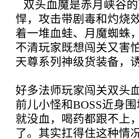
双头血魔是赤月峡谷的
悍，攻击带剧毒和灼烧
着一堆血蛙、月魔蜘蛛
不清玩家既想闯关又害怕
天尊系列神级货装备，
好多法师玩家闯关双头
前儿小怪和BOSS近身
就没血，喝药都跟不上
了。其实扛得住这种情