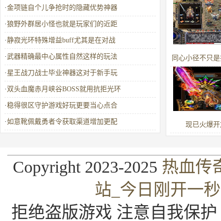
·
金项链自个儿争抢时的隐藏优势神器
·
狼野外群居小怪也就是玩家们的近距
·
静寂光环特殊增益buff尤其是在对战
·
武器精确最中心属性自然这样的玩法
同心小径不只是
·
星王战刀战士毕业神器这对于新手玩
戒指的地
·
双头血魔赤月峡谷BOSS就用抗拒光环
·
稳得很区守护游戏好玩更要当心点合
·
如意靴佩戴勇者令获取渠道增加更配
现已火爆开
Copyright 2023-2025
热血传
站_今日刚开一
拒绝盗版游戏 注意自我保护