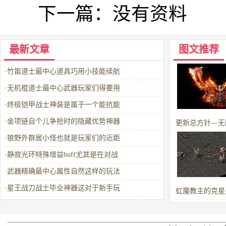
下一篇：
没有资料
最新文章
图文推荐
·
竹笛道士最中心道具巧用小技能续航
·
无机棍道士最中心武器玩家们得要用
·
终极铠甲战士神装是属于一个能抗能
·
金项链自个儿争抢时的隐藏优势神器
更新总方针—无
·
狼野外群居小怪也就是玩家们的近距
·
静寂光环特殊增益buff尤其是在对战
·
武器精确最中心属性自然这样的玩法
·
星王战刀战士毕业神器这对于新手玩
虹魔教主的克星
大勇